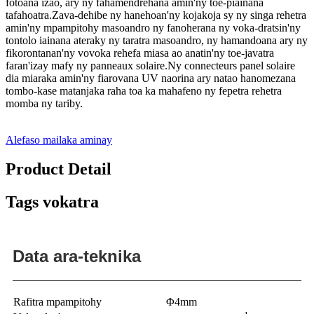
fotoana izao, ary ny fahamendrehana amin'ny toe-piainana
tafahoatra.Zava-dehibe ny hanehoan'ny kojakoja sy ny singa rehetra
amin'ny mpampitohy masoandro ny fanoherana ny voka-dratsin'ny
tontolo iainana ateraky ny taratra masoandro, ny hamandoana ary ny
fikorontanan'ny vovoka rehefa miasa ao anatin'ny toe-javatra
faran'izay mafy ny panneaux solaire.Ny connecteurs panel solaire
dia miaraka amin'ny fiarovana UV naorina ary natao hanomezana
tombo-kase matanjaka raha toa ka mahafeno ny fepetra rehetra
momba ny tariby.
Alefaso mailaka aminay
Product Detail
Tags vokatra
Data ara-teknika
Rafitra mpampitohy
Φ4mm