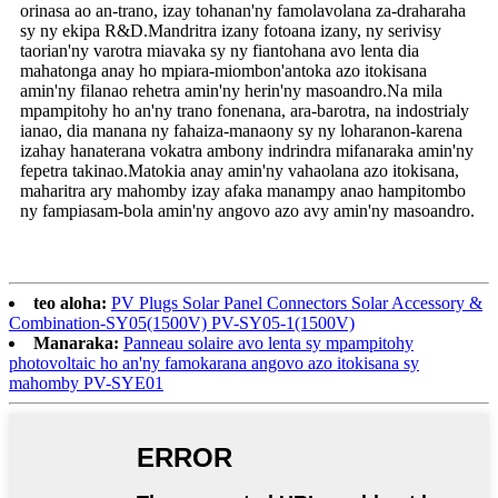
orinasa ao an-trano, izay tohanan'ny famolavolana za-draharaha
sy ny ekipa R&D.Mandritra izany fotoana izany, ny serivisy
taorian'ny varotra miavaka sy ny fiantohana avo lenta dia
mahatonga anay ho mpiara-miombon'antoka azo itokisana
amin'ny filanao rehetra amin'ny herin'ny masoandro.Na mila
mpampitohy ho an'ny trano fonenana, ara-barotra, na indostrialy
ianao, dia manana ny fahaiza-manaony sy ny loharanon-karena
izahay hanaterana vokatra ambony indrindra mifanaraka amin'ny
fepetra takinao.Matokia anay amin'ny vahaolana azo itokisana,
maharitra ary mahomby izay afaka manampy anao hampitombo
ny fampiasam-bola amin'ny angovo azo avy amin'ny masoandro.
teo aloha:
PV Plugs Solar Panel Connectors Solar Accessory &
Combination-SY05(1500V) PV-SY05-1(1500V)
Manaraka:
Panneau solaire avo lenta sy mpampitohy
photovoltaic ho an'ny famokarana angovo azo itokisana sy
mahomby PV-SYE01