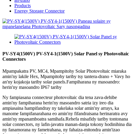
an-trano
Products
Energy Storage Connector
PV-SY4(1500V) PV-SY4-1(1500V) Solar Panel sy Photovoltaic
Connectors
Mpampakatra PV, MC4, Mpampitohy Solar Photovoltaic miaraka
amin'ny lakile Hex, Mpampitohy tariby tsy tantera-drano + Vavy ho
an'ny kojakoja tariby solar panels.Fampiharana ny masoandro:
herin'ny masoandro IP67 tariby
Ny fampiasana connecteur photovoltaic dia tena zava-dehibe
amin'ny fampiharana herin'ny masoandro satria izy ireo dia
ampiasaina hampifandray ny takelaka solar amin'ny arrays, ka
manome fampifanarahana eo amin'ny fifandraisana herinaratra avy
amin'ny mpanamboatra samihafa.Rehefa misafidy tariby tontonana
solar connectors, ny lafin-javatra manan-danja tokony hodinihina dia
ny fanamorana ny fametrahana, ny fahaiza-mitondra amin'izao