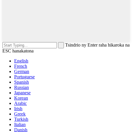
Tsindrio ny Enter raha hikaroka na
ESC hanakatona
English
French
German
Portuguese
Spanish
Russian
Japanese
Korean
Arabic
Irish
Greek
Turkish
Italian
Danish