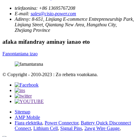
telefaonina:
+86 13695767208
E-mail:
sales@cisio-power.com
Adiresy:
8-651, Linjiang E-commerce Entrepreneurship Park,
Linjiang Street, Qiantang New Area, Hangzhou City,
Zhejiang Province
afaka mifandray aminay ianao eto
Fanontaniana izao
© Copyright - 2010-2023 : Zo rehetra voatokana.
Sitemap
AMP Mobile
Fiara elektrika
,
Power Connector
,
Battery Quick Disconnect
Connect
,
Lithium Cell
,
Signal Pins
,
2awg Wire Gauge
,