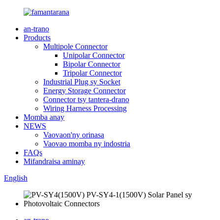
an-trano
Products
Multipole Connector
Unipolar Connector
Bipolar Connector
Tripolar Connector
Industrial Plug sy Socket
Energy Storage Connector
Connector tsy tantera-drano
Wiring Harness Processing
Momba anay
NEWS
Vaovaon'ny orinasa
Vaovao momba ny indostria
FAQs
Mifandraisa aminay
English