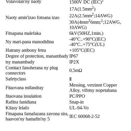
1
Volavolan'ny naoty
1500V DC (IEC)
2
17A(1.5mm
)
2
22A(2.5mm
;14AWG)
Naoty amin'izao fotoana izao
2
2
30A(4mm
6mm;
;12AWG,
10AWG)
Fitsapana malefaka
6kV(50HZ,1min.)
-40°C..+90°C(IEC)
Ny mari-pana manodidina
-40°C..+75°C(UL)
Hatrany ambony fetra
+105°C(IEC)
Degree of protection, manambady
IP67
tsy manambady
IP2X
Comtact fanoherana ny plug
0,5mΩ
connectors
Safetyclass
Ⅱ
Messing, verzinnt Copper
Fitaovana mifandray
Alloy, vifotsy nopetahana
fitaovana insulation
PC/PPO
Rafitra fanidiana
Snap-in
Kilasy lelafo
UL-94-Vo
Fitsapana famafazana zavona sira,
IEC 60068-2-52
haavon'ny hamafin'ny 5