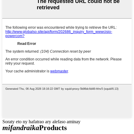
Soraty eto ny hafatrao ary alefaso aminay
mifandraika
Products